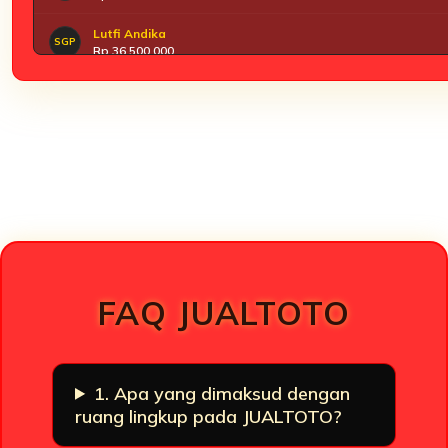
Lutfi Andika
SGP
Rp 36.500.000
Loading...
FAQ JUALTOTO
1. Apa yang dimaksud dengan
ruang lingkup pada JUALTOTO?