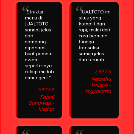
“Struktur
“JUALTOTO ini
menu di
situs yang
JUALTOTO
komplit dan
sangat jelas
rapi, mulai dari
dan
cara bermain
gampang
hingga
dipahami,
transaksi
buat pemain
semua jelas
awam
dan terarah.”
seperti saya
⭐⭐⭐⭐⭐
cukup mudah
dimengerti.”
Natasha
Wilona -
⭐⭐⭐⭐⭐
Yogyakarta
Fahmi
Gunawan -
Medan