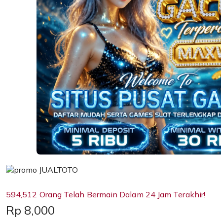
594,512 Orang Telah Bermain Dalam 24 Jam Terakhir!
Price:
Rp 8,000